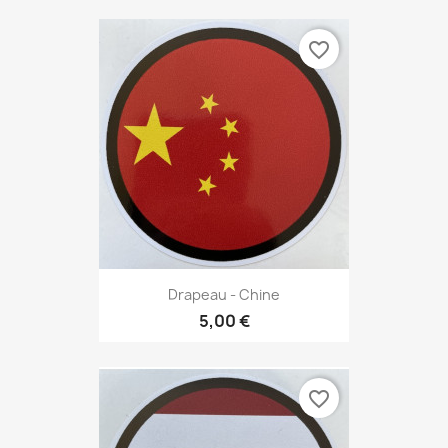
favorite_border
Drapeau - Chine
5,00 €
favorite_border