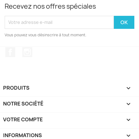
Recevez nos offres spéciales
Vous pouvez vous désinscrire à tout moment.
Facebook
Instagram
PRODUITS

NOTRE SOCIÉTÉ

VOTRE COMPTE

INFORMATIONS
keyboard_arrow_down