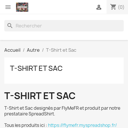
shopping_cart


(0)
search
Accueil
Autre
T-Shirt et Sac
T-SHIRT ET SAC
T-SHIRT ET SAC
T-Shirt et Sac designés par FlyMeFR et produit par notre
prestataire SpreadShirt.
Tous les produits ici :
https://flymefr.myspreadshop.fr/