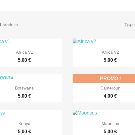
4 produits.
Trier 


Aperçu rapide
Aperçu rapide
Africa V1
Africa V2
5,00 €
5,00 €
PROMO !


Aperçu rapide
Aperçu rapide
Botswana
Cameroun
5,00 €
4,00 €


Aperçu rapide
Aperçu rapide
Kenya
Mauritius
5,00 €
5,00 €