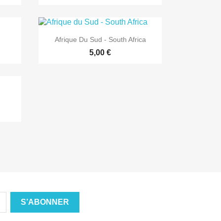

Aperçu rapide
Afrique Du Sud - South Africa
5,00 €