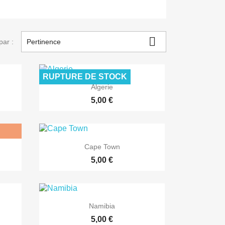

par :
Pertinence
RUPTURE DE STOCK

Aperçu rapide
Algerie
5,00 €

Aperçu rapide
Cape Town
5,00 €

Aperçu rapide
Namibia
5,00 €