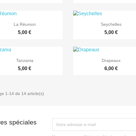


Aperçu rapide
Aperçu rapide
La Réunion
Seychelles
5,00 €
5,00 €


Aperçu rapide
Aperçu rapide
Tanzania
Drapeaux
5,00 €
6,00 €
ge 1-14 de 14 article(s)
res spéciales