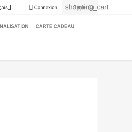
shopping_cart


Panier
(0)
çais
Connexion
NALISATION
CARTE CADEAU