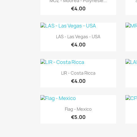
MOZ - Moorea - Polynésie...
€4.00
Quick view

LAS - Las Vegas - USA
€4.00
Quick view

LIR - Costa Ricca
€4.00
Quick view

Flag - Mexico
€5.00