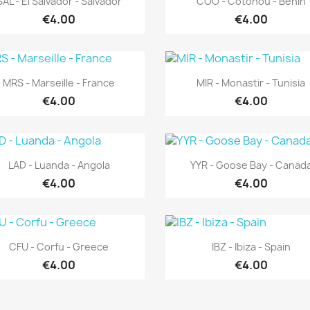
SAL - El Salvador - Salvador
COO - Cotonou - Bénin
€4.00
€4.00
Quick view
Quick view


MRS - Marseille - France
MIR - Monastir - Tunisia
€4.00
€4.00
Quick view
Quick view


LAD - Luanda - Angola
YYR - Goose Bay - Canad
€4.00
€4.00
Quick view
Quick view


CFU - Corfu - Greece
IBZ - Ibiza - Spain
€4.00
€4.00