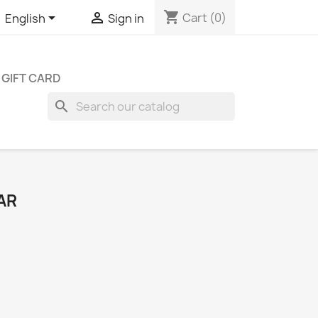
shopping_cart


Cart
(0)
English
Sign in
GIFT CARD
search
AR