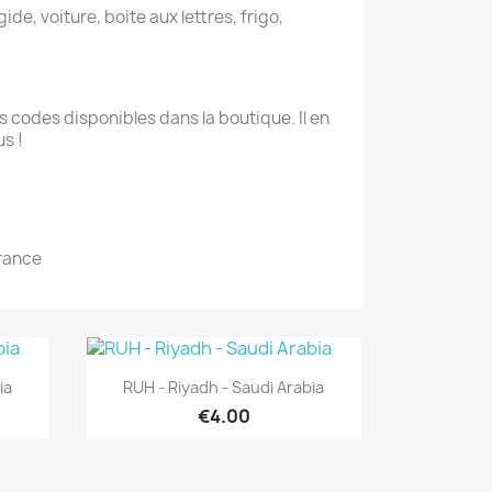
ide, voiture, boite aux lettres, frigo,
 codes disponibles dans la boutique. Il en
s !
France
Quick view

ia
RUH - Riyadh - Saudi Arabia
€4.00