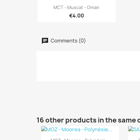
Quick view

MCT - Muscat - Oman
€4.00
Comments (0)
16 other products in the same 
Quick view
