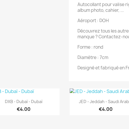
Autocollant pour valise rig
album photo, cahier, ...
Aéroport : DOH
Découvrez tous les autres
manque ? Contactez-nou
Forme : rond
Diamètre : 7cm
Designé et fabriqué en 
Quick view
Quick view


DXB - Dubaï - Dubaï
JED - Jeddah - Saudi Arab
€4.00
€4.00