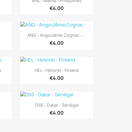
MNL - Manila - Philippines
€4.00
Quick view

ANG - Angoulême Cognac -...
€4.00
Quick view

a
HEL - Helsinki - Finland
€4.00
Quick view

DSS - Dakar - Sénégal
€4.00