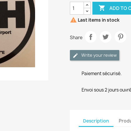

ADD TO 

Last items in stock
Share
Write your review
Paiement sécurisé.
Envoi sous 2 jours ouvré
Description
Produ