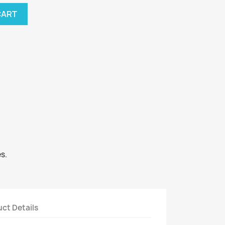
CART
s.
ct Details