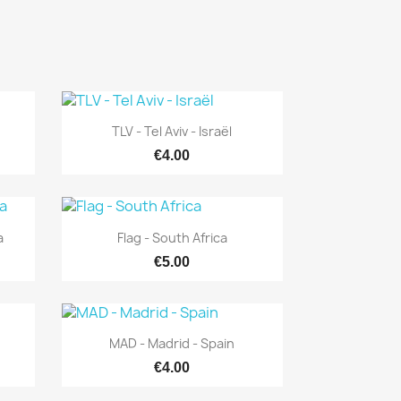
Quick view

TLV - Tel Aviv - Israël
€4.00
Quick view

a
Flag - South Africa
€5.00
Quick view

MAD - Madrid - Spain
€4.00