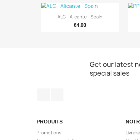
Quick view

ALC - Alicante - Spain
€4.00
Get our latest 
special sales
Facebook
Instagram
PRODUITS
NOTR
Promotions
Livrai