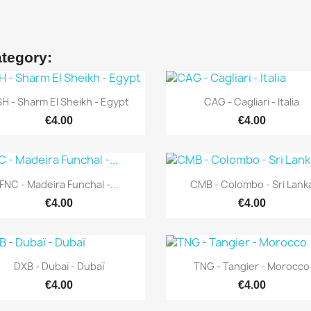
ategory:
Quick view
Quick view


H - Sharm El Sheikh - Egypt
CAG - Cagliari - Italia
€4.00
€4.00
Quick view
Quick view


FNC - Madeira Funchal -...
CMB - Colombo - Sri Lank
€4.00
€4.00
Quick view
Quick view


DXB - Dubaï - Dubaï
TNG - Tangier - Morocco
€4.00
€4.00