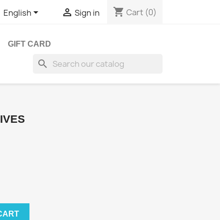
shopping_cart


Cart
(0)
English
Sign in
GIFT CARD
search
DIVES
CART