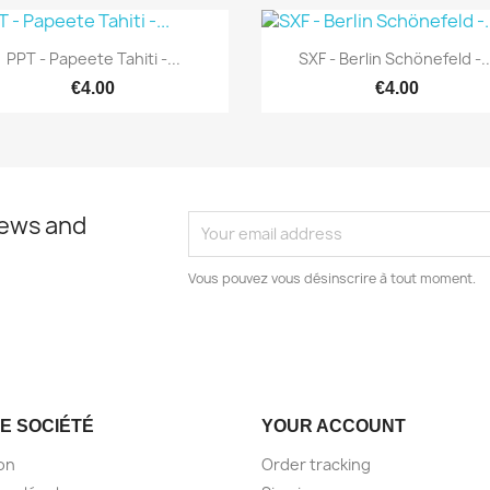
Quick view
Quick view


PPT - Papeete Tahiti -...
SXF - Berlin Schönefeld -..
€4.00
€4.00
news and
Vous pouvez vous désinscrire à tout moment.
E SOCIÉTÉ
YOUR ACCOUNT
son
Order tracking