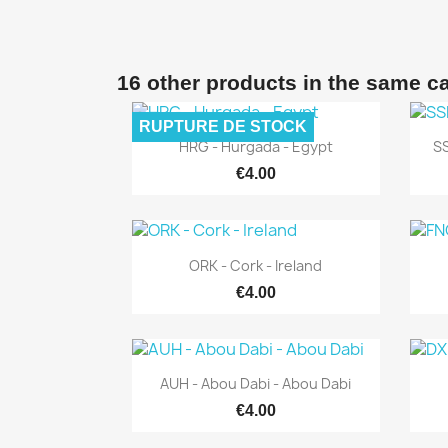
16 other products in the same c
RUPTURE DE STOCK
Quick view

HRG - Hurgada - Egypt
SS
€4.00
Quick view

ORK - Cork - Ireland
€4.00
Quick view

AUH - Abou Dabi - Abou Dabi
€4.00