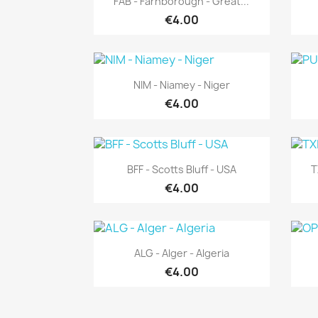
FAB - Farnborough - Great...
€4.00
Quick view

NIM - Niamey - Niger
€4.00
Quick view

BFF - Scotts Bluff - USA
T
€4.00
Quick view

ALG - Alger - Algeria
€4.00