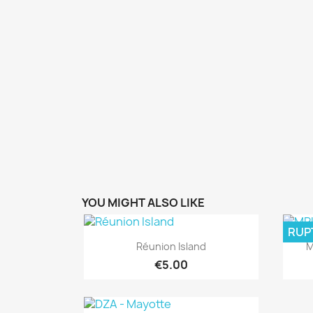
YOU MIGHT ALSO LIKE
RUP
Quick view

Réunion Island
M
€5.00