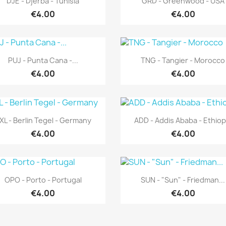
DJE - Djerba - Tunisia
GRD - Greenwood - USA
€4.00
€4.00
Quick view
Quick view


PUJ - Punta Cana -...
TNG - Tangier - Morocco
€4.00
€4.00
Quick view
Quick view


XL - Berlin Tegel - Germany
ADD - Addis Ababa - Ethiop
€4.00
€4.00
Quick view
Quick view


OPO - Porto - Portugal
SUN - "Sun" - Friedman...
€4.00
€4.00