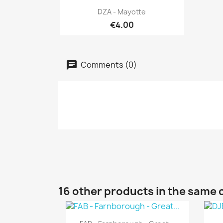
Quick view

DZA - Mayotte
€4.00
Comments (0)
16 other products in the same 
Quick view
