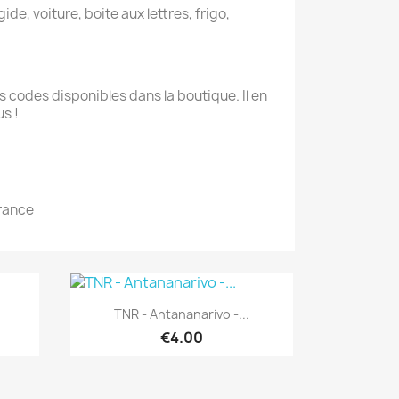
ide, voiture, boite aux lettres, frigo,
 codes disponibles dans la boutique. Il en
s !
France
Quick view

TNR - Antananarivo -...
€4.00