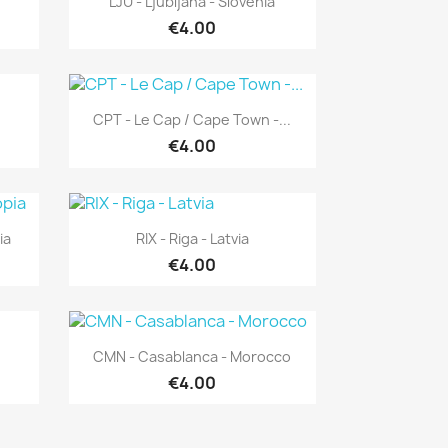
LJU - Ljubljana - Slovenia
€4.00
Quick view

CPT - Le Cap / Cape Town -...
€4.00
Quick view

ia
RIX - Riga - Latvia
€4.00
Quick view

CMN - Casablanca - Morocco
€4.00