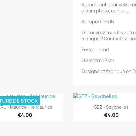
Autocollant pour valise rig
album photo, cahier, ...
Aéroport : RUN
Découvrez tous les autres
manque ? Contactez-nou
Forme : rond
Diamètre : 7cm
Designé et fabriqué en 
TURE DE STOCK
Quick view
Quick view


RU - Maurice - Ile Maurice
SEZ - Seychelles
€4.00
€4.00