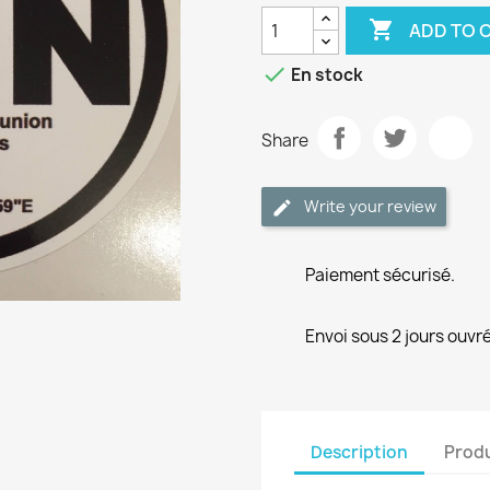

ADD TO 

En stock
Share
Write your review
Paiement sécurisé.
Envoi sous 2 jours ouvré
Description
Produ