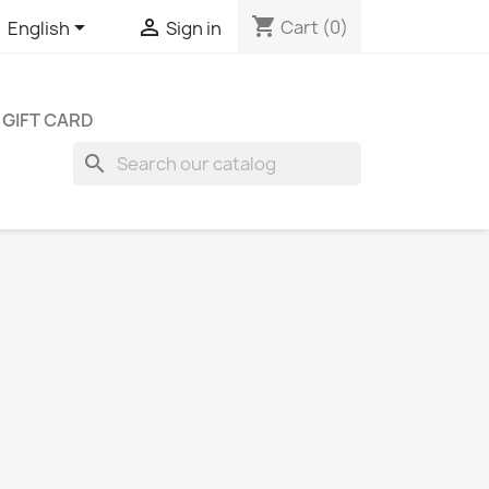
shopping_cart


Cart
(0)
English
Sign in
GIFT CARD
search