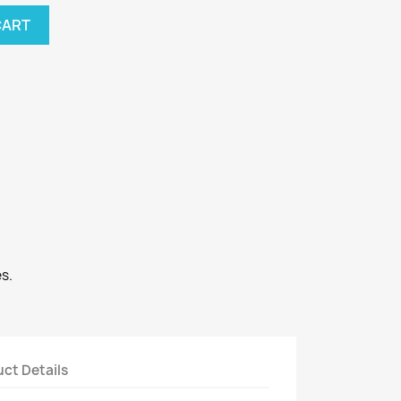
CART
s.
ct Details