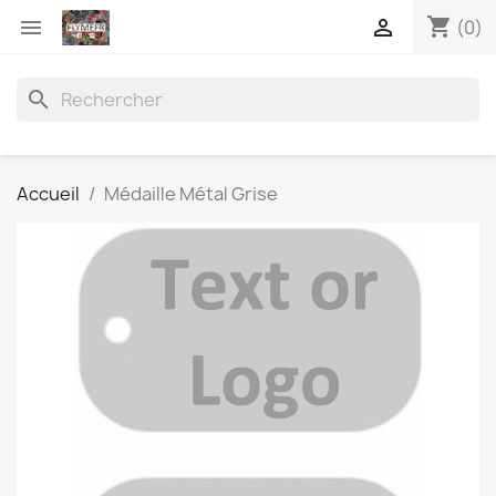
shopping_cart


(0)
search
Accueil
Médaille Métal Grise