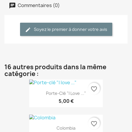
Commentaires (0)
Soyez le premier à donner votre avis
16 autres produits dans la même
catégorie :
favorite_border
Porte-Clé "I Love ..."
5,00 €
favorite_border
Colombia