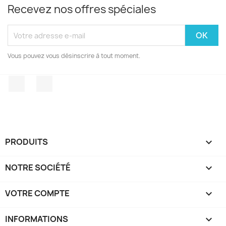
Recevez nos offres spéciales
Vous pouvez vous désinscrire à tout moment.
Facebook
Instagram
PRODUITS

NOTRE SOCIÉTÉ

VOTRE COMPTE

INFORMATIONS
keyboard_arrow_down