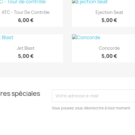
Aperçu rapide
Aperçu rapide


ATC - Tour De Contrôle
Ejection Seat
6,00 €
5,00 €
Aperçu rapide
Aperçu rapide


Jet Blast
Concorde
5,00 €
5,00 €
res spéciales
Vous pouvez vous désinscrire à tout moment.