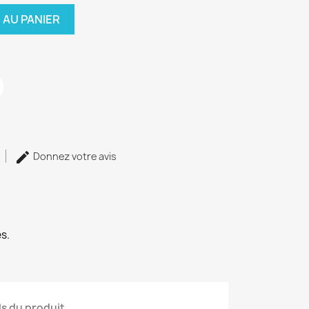
 AU PANIER
Donnez votre avis
s.
ls du produit