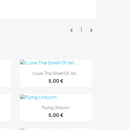
1
chevron_left
chevron_right
Aperçu rapide

I Love The Smell Of Jet...
5,00 €
Aperçu rapide

Flying Unicorn
5,00 €