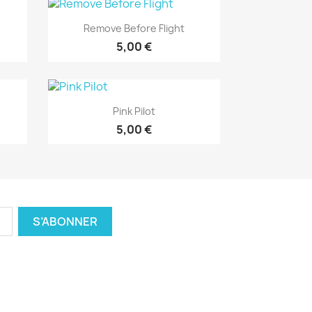
Aperçu rapide

Remove Before Flight
5,00 €
Aperçu rapide

Pink Pilot
5,00 €