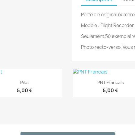
Porte clé original numéro
Modèle : Flight Recorder
Seulement 50 exemplaire
Photo recto-verso. Vous n
Aperçu rapide
Aperçu rapide


Pilot
PNT Francais
5,00 €
5,00 €