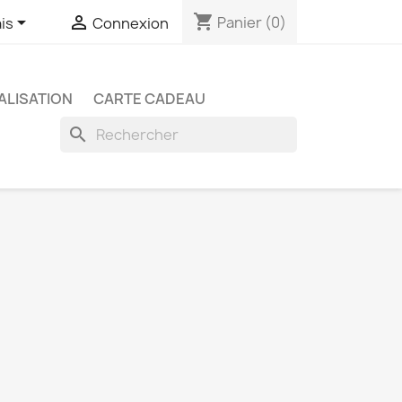
shopping_cart


Panier
(0)
is
Connexion
LISATION
CARTE CADEAU
search