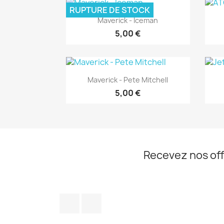
RUPTURE DE STOCK
Aperçu rapide

Maverick - Iceman
5,00 €
Aperçu rapide

Maverick - Pete Mitchell
5,00 €
Recevez nos off
Facebook
Instagram