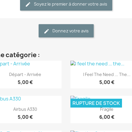
Soyez le premier à donner votre avis
Donnez votre avis
e catégorie :
Aperçu rapide
Aperçu rapide


Départ - Arrivée
I Feel The Need ... The...
5,00 €
5,00 €
RUPTURE DE STOCK
Aperçu rapide
Aperçu rapide


Airbus A330
Fragile
5,00 €
6,00 €