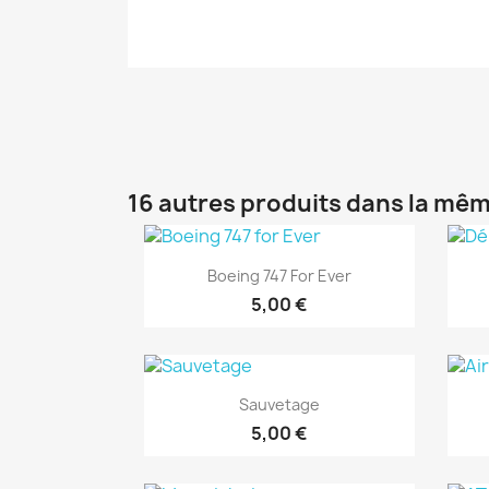
16 autres produits dans la mêm
Aperçu rapide

Boeing 747 For Ever
5,00 €
Aperçu rapide

Sauvetage
5,00 €