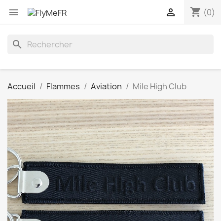
shopping_cart


(0)
search
Accueil
Flammes
Aviation
Mile High Club