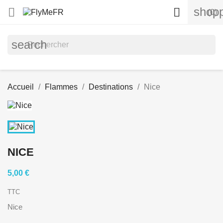
shopp


(0)
search
Accueil
Flammes
Destinations
Nice
NICE
5,00 €
TTC
Nice