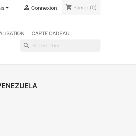
shopping_cart


Panier
(0)
is
Connexion
LISATION
CARTE CADEAU
search
 VENEZUELA