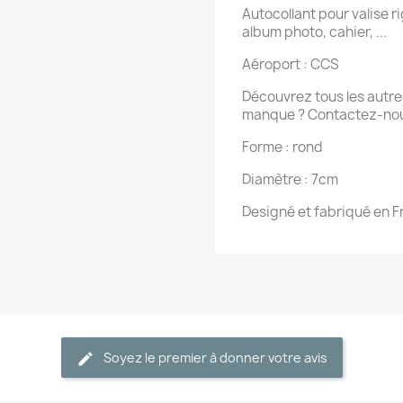
Autocollant pour valise rig
album photo, cahier, ...
Aéroport : CCS
Découvrez tous les autres
manque ? Contactez-nou
Forme : rond
Diamètre : 7cm
Designé et fabriqué en 
Soyez le premier à donner votre avis