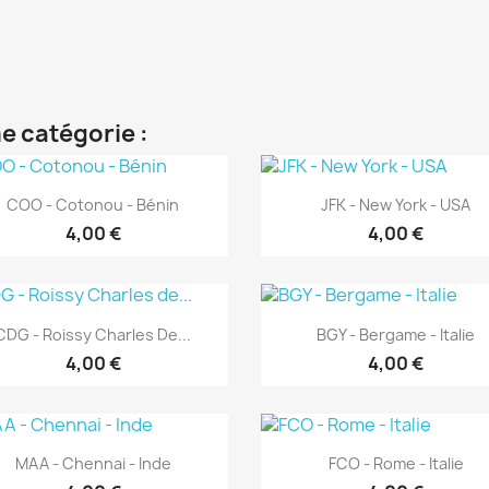
e catégorie :
Aperçu rapide
Aperçu rapide


COO - Cotonou - Bénin
JFK - New York - USA
4,00 €
4,00 €
Aperçu rapide
Aperçu rapide


CDG - Roissy Charles De...
BGY - Bergame - Italie
4,00 €
4,00 €
Aperçu rapide
Aperçu rapide


MAA - Chennai - Inde
FCO - Rome - Italie