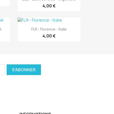
4,00 €
Aperçu rapide

A
FLR - Florence - Italie
4,00 €