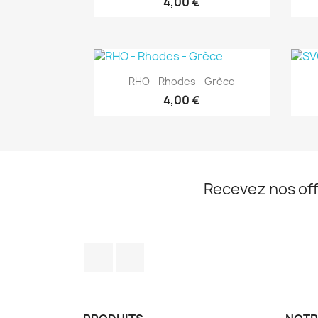
4,00 €
Aperçu rapide

RHO - Rhodes - Grèce
4,00 €
Recevez nos off
Facebook
Instagram