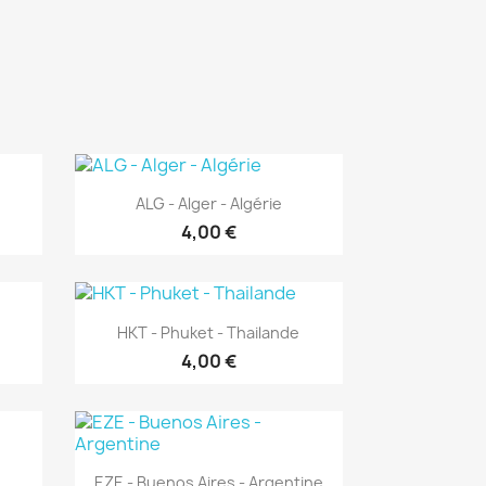
Aperçu rapide

ALG - Alger - Algérie
4,00 €
Aperçu rapide

HKT - Phuket - Thailande
4,00 €
Aperçu rapide

EZE - Buenos Aires - Argentine