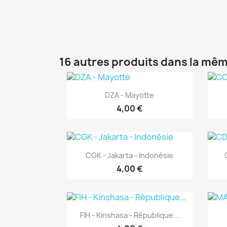
16 autres produits dans la mêm
Aperçu rapide

DZA - Mayotte
4,00 €
Aperçu rapide

CGK - Jakarta - Indonésie
4,00 €
Aperçu rapide

FIH - Kinshasa - République...