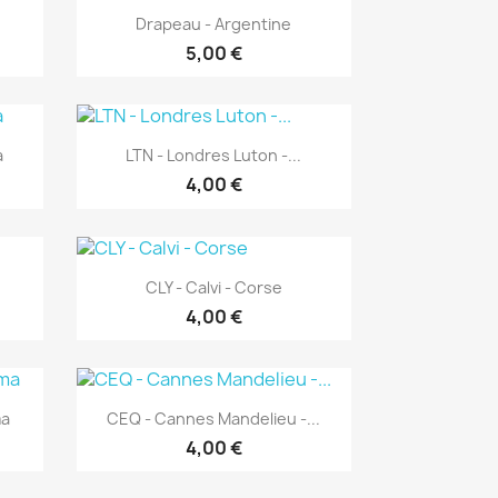
Aperçu rapide

Drapeau - Argentine
5,00 €
Aperçu rapide

a
LTN - Londres Luton -...
4,00 €
Aperçu rapide

CLY - Calvi - Corse
4,00 €
Aperçu rapide

ma
CEQ - Cannes Mandelieu -...
4,00 €