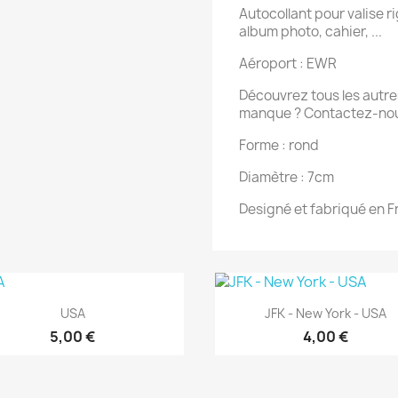
Autocollant pour valise rig
album photo, cahier, ...
Aéroport : EWR
Découvrez tous les autres
manque ? Contactez-nou
Forme : rond
Diamètre : 7cm
Designé et fabriqué en 
Aperçu rapide
Aperçu rapide


USA
JFK - New York - USA
5,00 €
4,00 €