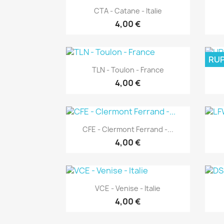
Aperçu rapide

CTA - Catane - Italie
4,00 €
RUP
Aperçu rapide

TLN - Toulon - France
4,00 €
Aperçu rapide

CFE - Clermont Ferrand -...
4,00 €
Aperçu rapide

VCE - Venise - Italie
4,00 €