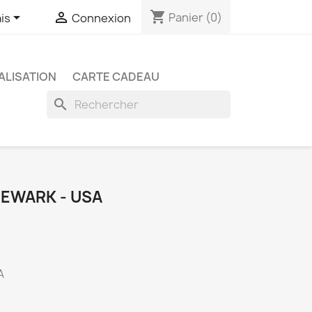
shopping_cart


Panier
(0)
is
Connexion
LISATION
CARTE CADEAU
search
NEWARK - USA
A