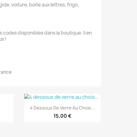
ide, voiture, boite aux lettres, frigo,
 codes disponibles dans la boutique. Il en
s !
France
Aperçu rapide

4 Dessous De Verre Au Choix...
15,00 €