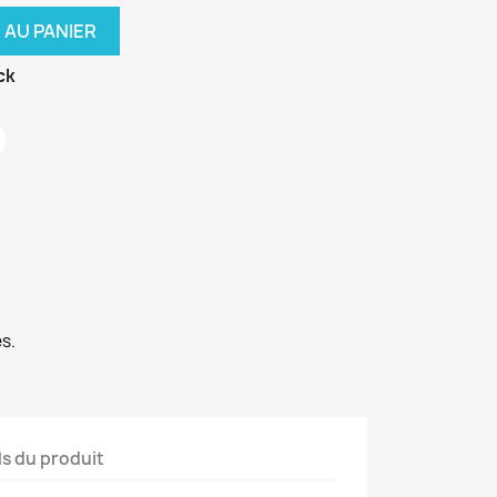
 AU PANIER
ck
s.
ls du produit