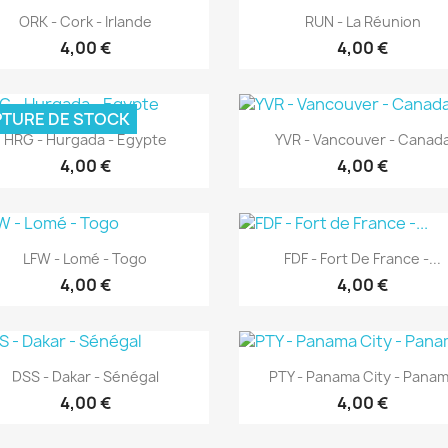
Aperçu rapide
Aperçu rapide


ORK - Cork - Irlande
RUN - La Réunion
4,00 €
4,00 €
TURE DE STOCK
Aperçu rapide
Aperçu rapide


HRG - Hurgada - Egypte
YVR - Vancouver - Canad
4,00 €
4,00 €
Aperçu rapide
Aperçu rapide


LFW - Lomé - Togo
FDF - Fort De France -...
4,00 €
4,00 €
Aperçu rapide
Aperçu rapide


DSS - Dakar - Sénégal
PTY - Panama City - Pana
4,00 €
4,00 €