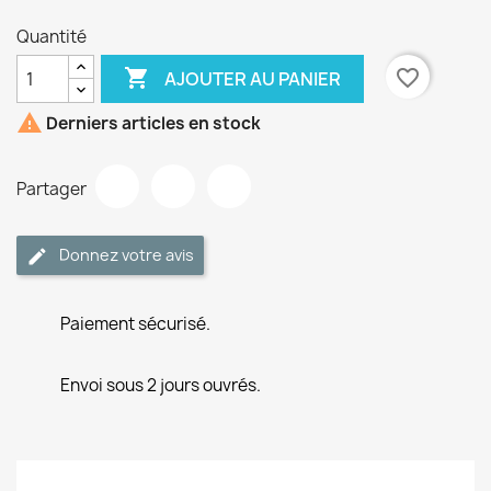
Quantité

favorite_border
AJOUTER AU PANIER

Derniers articles en stock
Partager
Donnez votre avis
Paiement sécurisé.
Envoi sous 2 jours ouvrés.