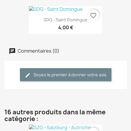
favorite_border
SDQ - Saint Domingue
4,00 €
Commentaires (0)
Soyez le premier à donner votre avis
16 autres produits dans la même
catégorie :