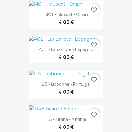
favorite_border
MCT - Muscat - Oman
4,00 €
favorite_border
ACE - Lanzarote - Espagne
4,00 €
favorite_border
LIS - Lisbonne - Portugal
4,00 €
favorite_border
TIA - Tirana - Albanie
4,00 €