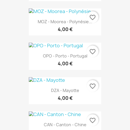
favorite_border
MOZ - Moorea - Polynésie...
4,00 €
favorite_border
OPO - Porto - Portugal
4,00 €
favorite_border
DZA - Mayotte
4,00 €
favorite_border
CAN - Canton - Chine