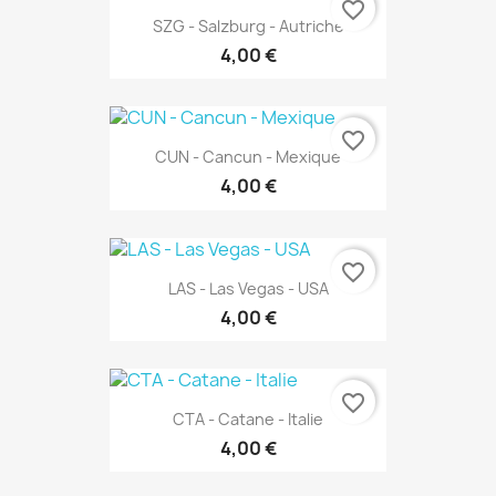
favorite_border
SZG - Salzburg - Autriche
4,00 €
favorite_border
CUN - Cancun - Mexique
4,00 €
favorite_border
LAS - Las Vegas - USA
4,00 €
favorite_border
CTA - Catane - Italie
4,00 €