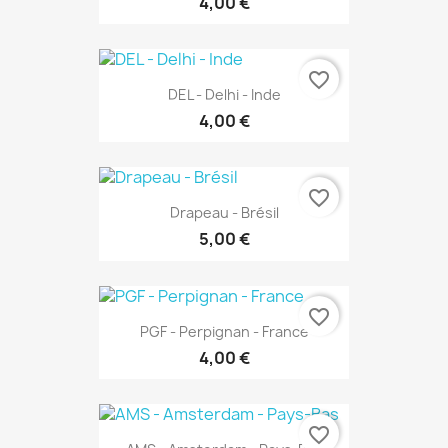
4,00 €
favorite_border
DEL - Delhi - Inde
4,00 €
favorite_border
Drapeau - Brésil
5,00 €
favorite_border
PGF - Perpignan - France
4,00 €
favorite_border