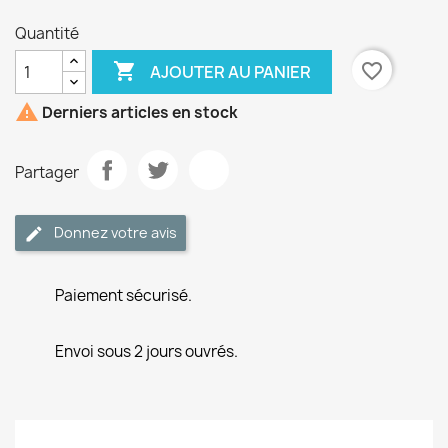
Quantité

favorite_border
AJOUTER AU PANIER

Derniers articles en stock
Partager
Donnez votre avis
Paiement sécurisé.
Envoi sous 2 jours ouvrés.