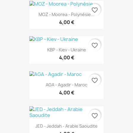
favorite_border
MOZ - Moorea - Polynésie...
4,00 €
favorite_border
KBP - Kiev - Ukraine
4,00 €
favorite_border
AGA - Agadir - Maroc
4,00 €
favorite_border
JED - Jeddah - Arabie Saoudite