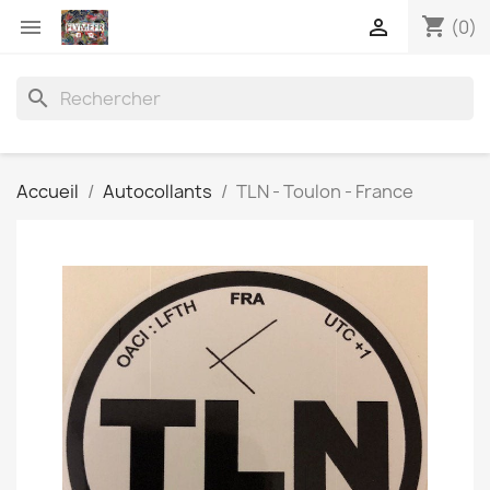
shopping_cart


(0)
search
Accueil
Autocollants
TLN - Toulon - France