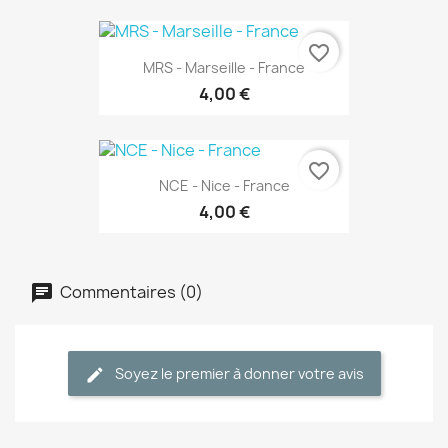
favorite_border
MRS - Marseille - France
4,00 €
favorite_border
NCE - Nice - France
4,00 €
Commentaires (0)
Soyez le premier à donner votre avis