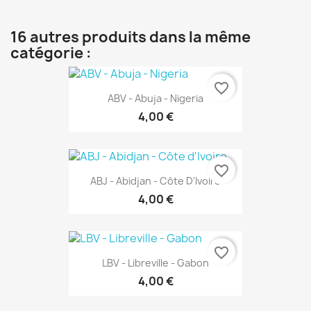
16 autres produits dans la même
catégorie :
favorite_border
ABV - Abuja - Nigeria
4,00 €
favorite_border
ABJ - Abidjan - Côte D'Ivoire
4,00 €
favorite_border
LBV - Libreville - Gabon
4,00 €