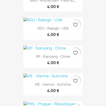
AMS - Amsterdam - Pays-Bas
4,00 €
favorite_border
RDU - Raleigh - USA
4,00 €
favorite_border
XIY - Xianyang - Chine
4,00 €
favorite_border
VIE - Vienne - Autriche
4,00 €