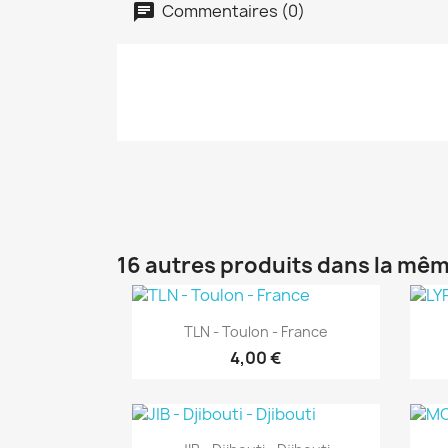
Commentaires (0)
16 autres produits dans la mêm
Aperçu rapide

TLN - Toulon - France
4,00 €
Aperçu rapide
