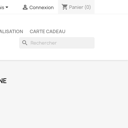
shopping_cart


Panier
(0)
is
Connexion
LISATION
CARTE CADEAU
search
INE