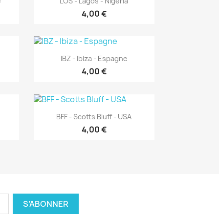
e
LOS - Lagos - Nigeria
4,00 €
Aperçu rapide

IBZ - Ibiza - Espagne
4,00 €
Aperçu rapide

BFF - Scotts Bluff - USA
4,00 €