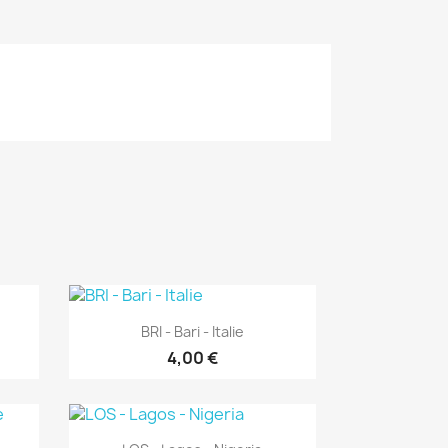
Aperçu rapide

BRI - Bari - Italie
4,00 €
Aperçu rapide
