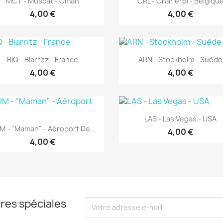
MCT - Muscat - Oman
CRL - Charleroi - Belgiqu
4,00 €
4,00 €
Aperçu rapide
Aperçu rapide


BIQ - Biarritz - France
ARN - Stockholm - Suède
4,00 €
4,00 €
Aperçu rapide

LAS - Las Vegas - USA
Aperçu rapide

 - "Maman" - Aéroport De...
4,00 €
4,00 €
res spéciales