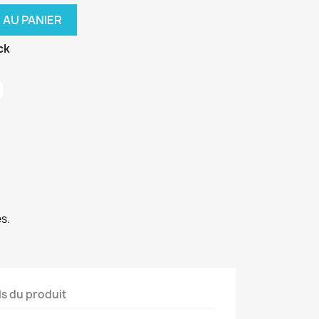
 AU PANIER
ck
s.
ls du produit