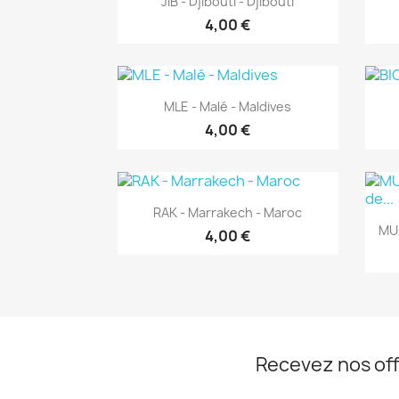
JIB - Djibouti - Djibouti
4,00 €
Aperçu rapide

MLE - Malé - Maldives
4,00 €
Aperçu rapide

RAK - Marrakech - Maroc
MUM
4,00 €
Recevez nos off