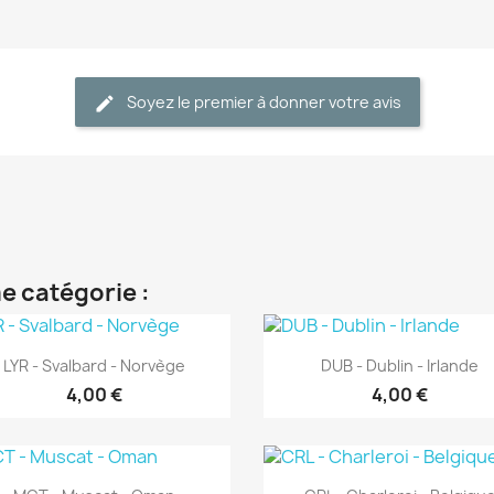
Soyez le premier à donner votre avis
e catégorie :
Aperçu rapide
Aperçu rapide


LYR - Svalbard - Norvège
DUB - Dublin - Irlande
4,00 €
4,00 €
Aperçu rapide
Aperçu rapide

