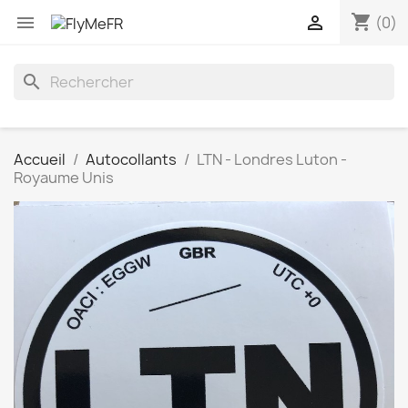
shopping_cart


(0)
search
Accueil
Autocollants
LTN - Londres Luton -
Royaume Unis