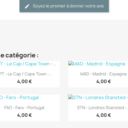
Soyez le premier à donner votre avis
e catégorie :
Aperçu rapide
Aperçu rapide


T - Le Cap / Cape Town -...
MAD - Madrid - Espagne
4,00 €
4,00 €
Aperçu rapide
Aperçu rapide


FAO - Faro - Portugal
STN - Londres Stansted -.
4,00 €
4,00 €