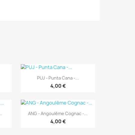
Aperçu rapide

PUJ - Punta Cana -...
4,00 €
Aperçu rapide

..
ANG - Angoulême Cognac -...
4,00 €