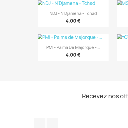
Aperçu rapide

NDJ - N'Djamena - Tchad
4,00 €
Aperçu rapide

PMI - Palma De Majorque -...
4,00 €
Recevez nos off
Facebook
Instagram