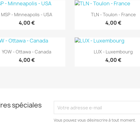
Aperçu rapide
Aperçu rapide


MSP - Minneapolis - USA
TLN - Toulon - France
4,00 €
4,00 €
Aperçu rapide
Aperçu rapide


YOW - Ottawa - Canada
LUX - Luxembourg
4,00 €
4,00 €
res spéciales
Vous pouvez vous désinscrire à tout moment.