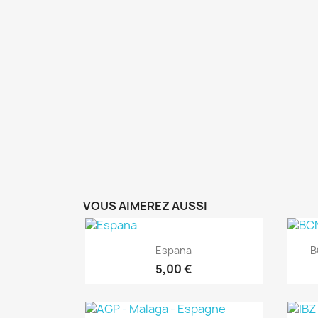
VOUS AIMEREZ AUSSI
Aperçu rapide

Espana
B
5,00 €