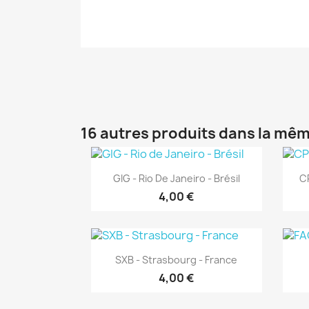
16 autres produits dans la mêm
Aperçu rapide

GIG - Rio De Janeiro - Brésil
CP
4,00 €
Aperçu rapide

SXB - Strasbourg - France
4,00 €