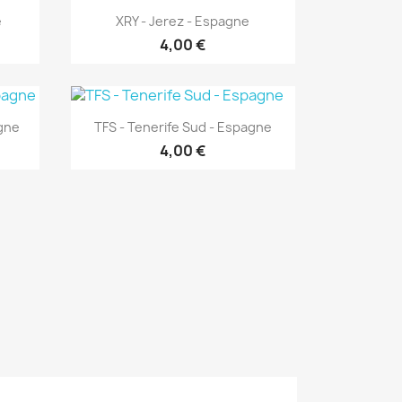
Aperçu rapide

e
XRY - Jerez - Espagne
4,00 €
Aperçu rapide

agne
TFS - Tenerife Sud - Espagne
4,00 €