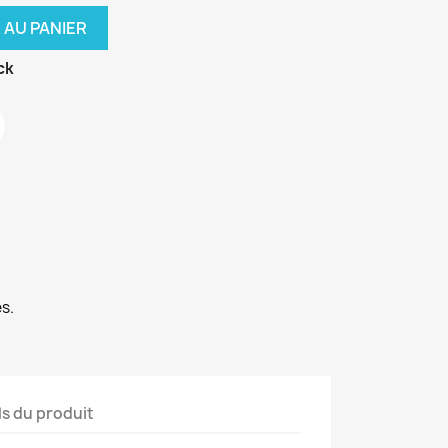
 AU PANIER
ck
s.
ls du produit