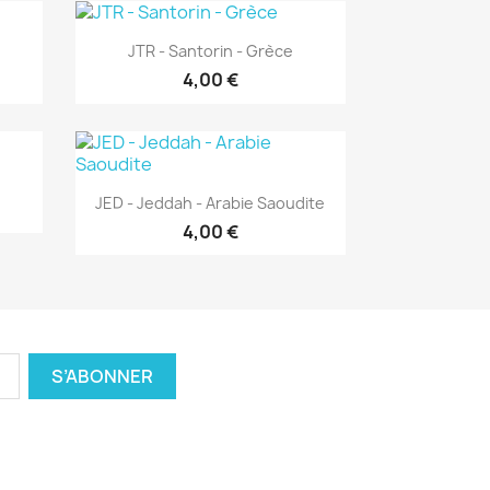
Aperçu rapide

JTR - Santorin - Grèce
4,00 €
Aperçu rapide

JED - Jeddah - Arabie Saoudite
4,00 €