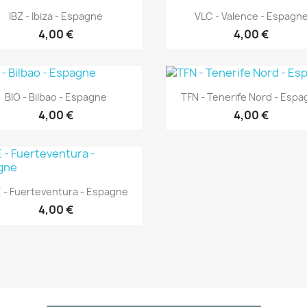
Aperçu rapide
Aperçu rapide


IBZ - Ibiza - Espagne
VLC - Valence - Espagn
4,00 €
4,00 €
Aperçu rapide
Aperçu rapide


BIO - Bilbao - Espagne
TFN - Tenerife Nord - Esp
4,00 €
4,00 €
Aperçu rapide

 - Fuerteventura - Espagne
4,00 €