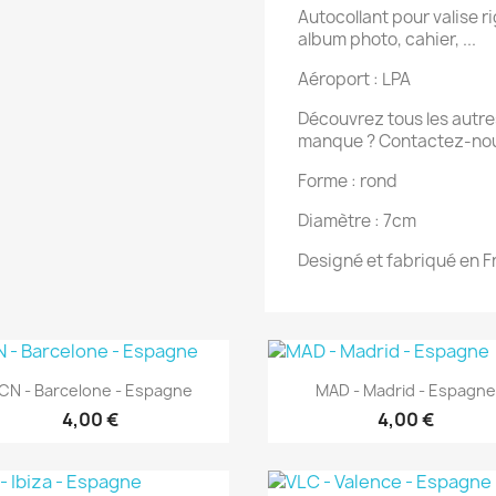
Autocollant pour valise rig
album photo, cahier, ...
Aéroport : LPA
Découvrez tous les autres
manque ? Contactez-nou
Forme : rond
Diamètre : 7cm
Designé et fabriqué en 
Aperçu rapide
Aperçu rapide


CN - Barcelone - Espagne
MAD - Madrid - Espagne
4,00 €
4,00 €