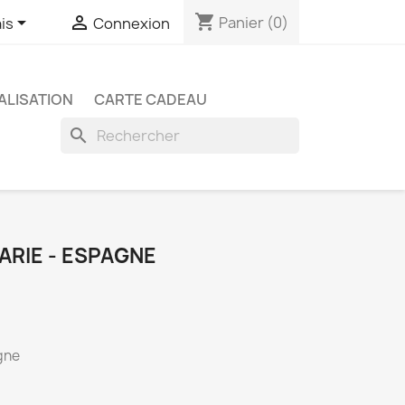
shopping_cart


Panier
(0)
is
Connexion
LISATION
CARTE CADEAU
search
ARIE - ESPAGNE
gne