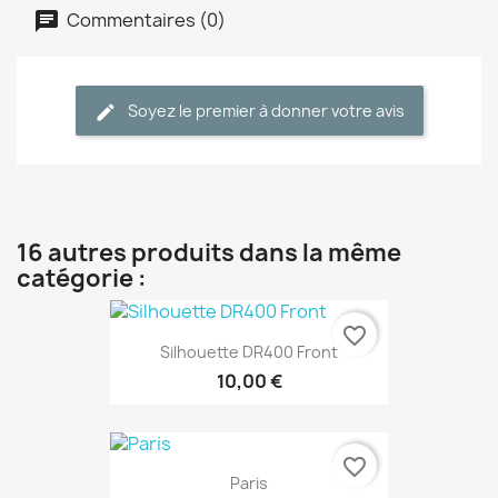
Commentaires (0)
Soyez le premier à donner votre avis
16 autres produits dans la même
catégorie :
favorite_border
Silhouette DR400 Front
10,00 €
favorite_border
Paris