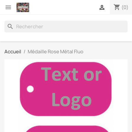
shopping_cart


(0)
search
Accueil
Médaille Rose Métal Fluo