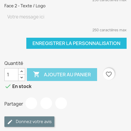
Face 2 - Texte / Logo
250 caractères max
ENREGISTRER LA PERSONNALISATION
Quantité

favorite_border
AJOUTER AU PANIER

En stock
Partager
Donnez votre avis