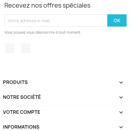
Recevez nos offres spéciales
Vous pouvez vous désinscrire à tout moment.
Facebook
Instagram
PRODUITS

NOTRE SOCIÉTÉ

VOTRE COMPTE

INFORMATIONS
keyboard_arrow_down