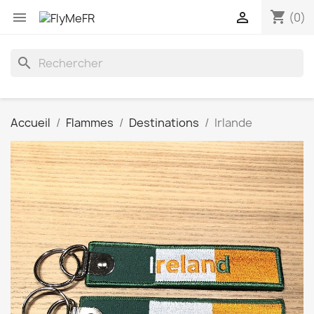
shopping_cart


(0)
search
Accueil
Flammes
Destinations
Irlande