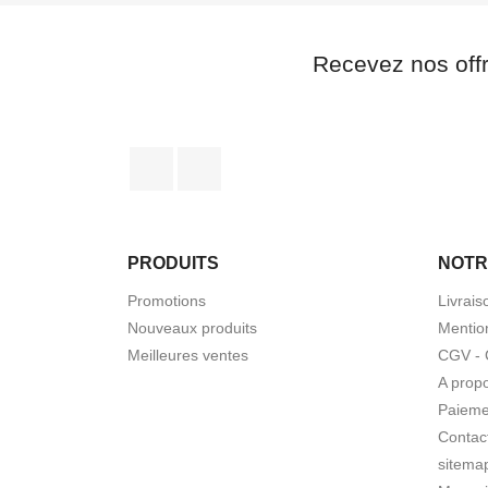
Recevez nos off
Facebook
Instagram
PRODUITS
NOTR
Promotions
Livrais
Nouveaux produits
Mentio
Meilleures ventes
CGV - 
A prop
Paieme
Contac
sitema