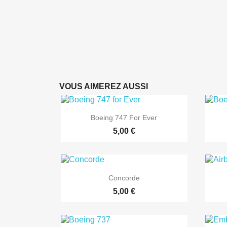
VOUS AIMEREZ AUSSI

Aperçu rapide
Boeing 747 For Ever
5,00 €

Aperçu rapide
Concorde
5,00 €