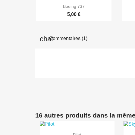

Aperçu rapide
Boeing 737
5,00 €
Commentaires (1)
16 autres produits dans la même

Aperçu rapide
Pilot