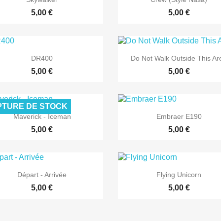
5,00 €
5,00 €


Aperçu rapide
Aperçu rapide
DR400
Do Not Walk Outside This Ar
5,00 €
5,00 €
TURE DE STOCK


Aperçu rapide
Aperçu rapide
Maverick - Iceman
Embraer E190
5,00 €
5,00 €


Aperçu rapide
Aperçu rapide
Départ - Arrivée
Flying Unicorn
5,00 €
5,00 €