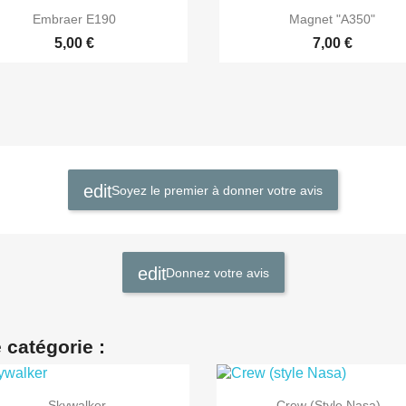


Aperçu rapide
Aperçu rapide
Embraer E190
Magnet "A350"
5,00 €
7,00 €
Soyez le premier à donner votre avis
Donnez votre avis
 catégorie :


Aperçu rapide
Aperçu rapide
Skywalker
Crew (style Nasa)