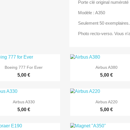
Porte clé original numéroté
Modèle : A350
Seulement 50 exemplaires.
Photo recto-verso. Vous n'a


Aperçu rapide
Aperçu rapide
Boeing 777 For Ever
Airbus A380
5,00 €
5,00 €


Aperçu rapide
Aperçu rapide
Airbus A330
Airbus A220
5,00 €
5,00 €