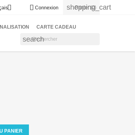
shopping_cart


Panier
(0)
çais
Connexion
NALISATION
CARTE CADEAU
search
U PANIER