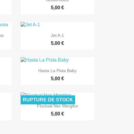
5,00 €

Aperçu rapide
ea
Jet A-1
5,00 €

Aperçu rapide
Hasta La Pista Baby
5,00 €
RUPTURE DE STOCK

Aperçu rapide
Fluctuat Nec Mergitur
5,00 €