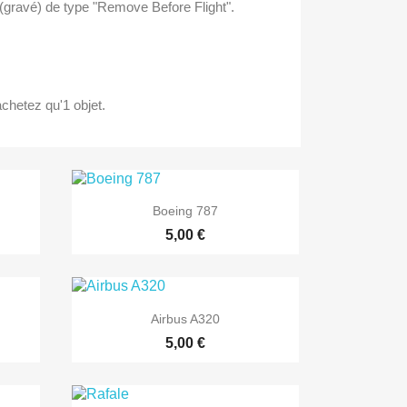
 (gravé) de type "Remove Before Flight".
chetez qu'1 objet.

Aperçu rapide
Boeing 787
5,00 €

Aperçu rapide
Airbus A320
5,00 €