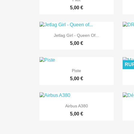
5,00 €

Aperçu rapide
Jetlag Girl - Queen Of...
5,00 €
RUP

Aperçu rapide
Piste
5,00 €

Aperçu rapide
Airbus A380
5,00 €