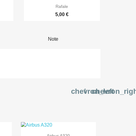

Aperçu rapide
Rafale
5,00 €
Note
chevron_left
chevron_rig
1

Aperçu rapide
Airbus A320