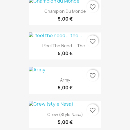
favorite_border
Champion Du Monde
5,00 €
favorite_border
I Feel The Need ... The...
5,00 €
favorite_border
Army
5,00 €
favorite_border
Crew (style Nasa)
5,00 €