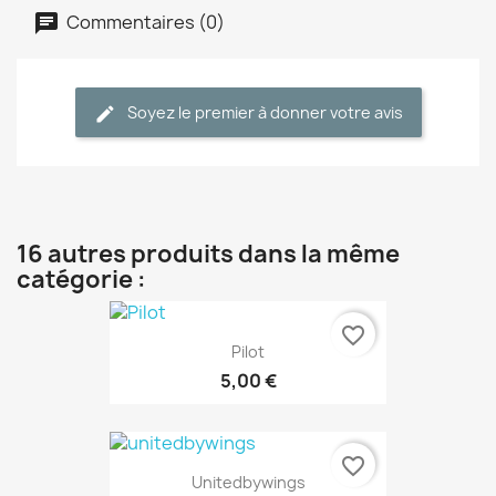
Commentaires (0)
Soyez le premier à donner votre avis
16 autres produits dans la même
catégorie :
favorite_border
Pilot
5,00 €
favorite_border
Unitedbywings