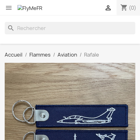
shopping_cart


(0)
search
Accueil
Flammes
Aviation
Rafale