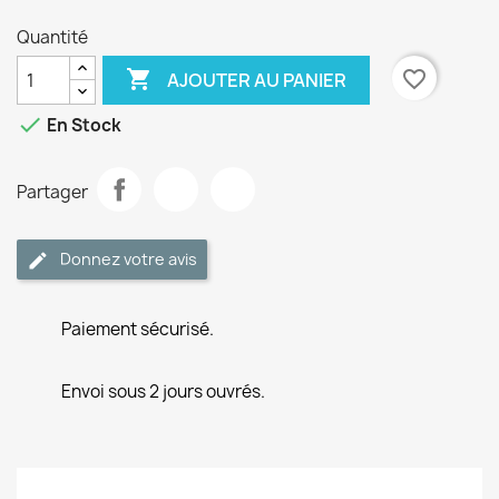
Quantité

favorite_border
AJOUTER AU PANIER

En Stock
Partager
Donnez votre avis
Paiement sécurisé.
Envoi sous 2 jours ouvrés.