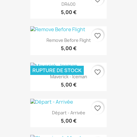
DR400
5,00 €
favorite_border
Remove Before Flight
5,00 €
RUPTURE DE STOCK
favorite_border
Maverick - Iceman
5,00 €
favorite_border
Départ - Arrivée
5,00 €