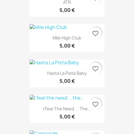
ATR
5,00 €
favorite_border
Mile High Club
5,00 €
favorite_border
Hasta La Pista Baby
5,00 €
favorite_border
I Feel The Need ... The...
5,00 €