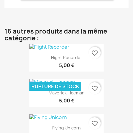
16 autres produits dans la même
catégorie :
favorite_border
Flight Recorder
5,00 €
RUPTURE DE STOCK
favorite_border
Maverick - Iceman
5,00 €
favorite_border
Flying Unicorn