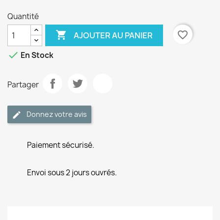
Quantité

favorite_border
AJOUTER AU PANIER

En Stock
Partager
Donnez votre avis
Paiement sécurisé.
Envoi sous 2 jours ouvrés.