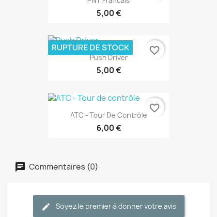
PNT Francais
5,00 €
RUPTURE DE STOCK
favorite_border
Push Driver
5,00 €
favorite_border
ATC - Tour De Contrôle
6,00 €
Commentaires (0)
Soyez le premier à donner votre avis