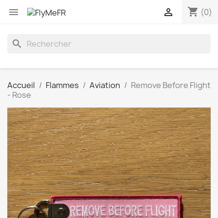
shopping_cart


(0)
search
Accueil
Flammes
Aviation
Remove Before Flight
- Rose