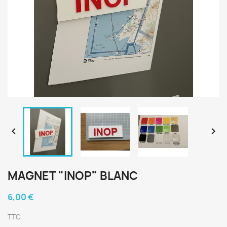


MAGNET "INOP" BLANC
6,00 €
TTC