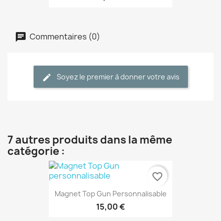
Commentaires (0)
Soyez le premier à donner votre avis
7 autres produits dans la même
catégorie :
favorite_border
Magnet Top Gun Personnalisable
15,00 €