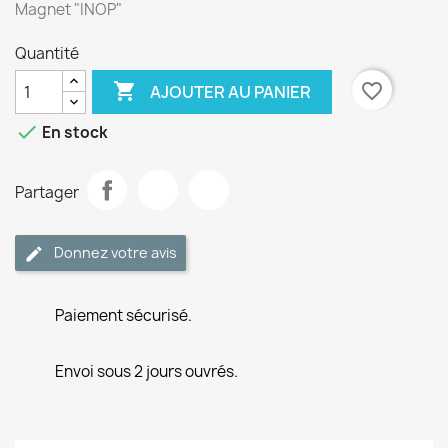
Magnet "INOP"
Quantité

favorite_border
AJOUTER AU PANIER

En stock
Partager
Donnez votre avis
Paiement sécurisé.
Envoi sous 2 jours ouvrés.