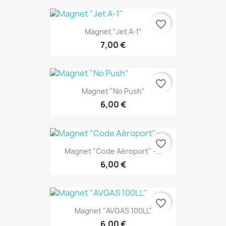
favorite_border
Magnet "Jet A-1"
7,00 €
favorite_border
Magnet "No Push"
6,00 €
favorite_border
Magnet "Code Aéroport" -...
6,00 €
favorite_border
Magnet "AVGAS 100LL"
6,00 €