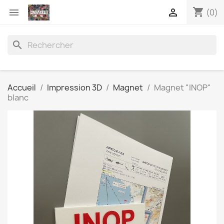
shopping_cart


(0)
search
Accueil
Impression 3D
Magnet
Magnet "INOP"
blanc