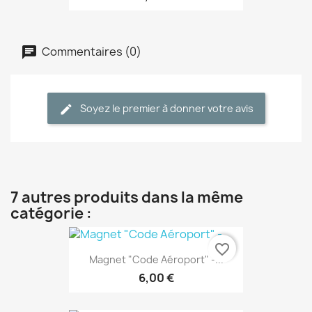
Commentaires (0)
Soyez le premier à donner votre avis
7 autres produits dans la même
catégorie :
favorite_border
Magnet "Code Aéroport" -...
6,00 €