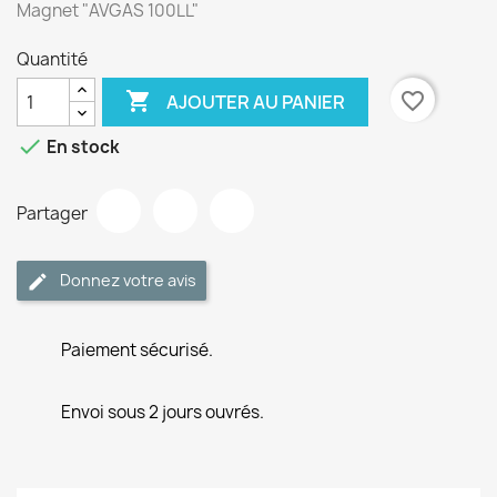
Magnet "AVGAS 100LL"
Quantité

favorite_border
AJOUTER AU PANIER

En stock
Partager
Donnez votre avis
Paiement sécurisé.
Envoi sous 2 jours ouvrés.