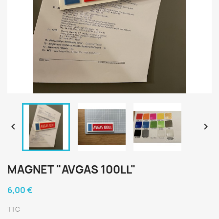


MAGNET "AVGAS 100LL"
6,00 €
TTC