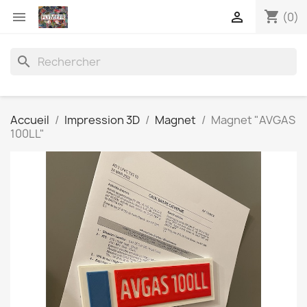
shopping_cart


(0)
search
Accueil
Impression 3D
Magnet
Magnet "AVGAS
100LL"