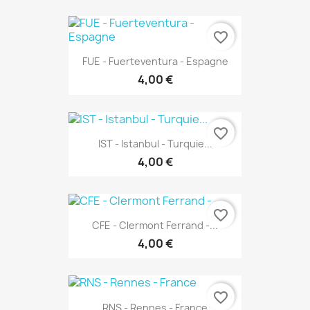
favorite_border
FUE - Fuerteventura - Espagne
4,00 €
favorite_border
IST - Istanbul - Turquie...
4,00 €
favorite_border
CFE - Clermont Ferrand -...
4,00 €
favorite_border
RNS - Rennes - France