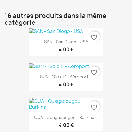
16 autres produits dans la même
catégorie :
favorite_border
SAN - San Diego - USA
4,00 €
favorite_border
SUN - "Soleil" - Aéroport...
4,00 €
favorite_border
OUA - Ouagadougou - Burkina...
4,00 €