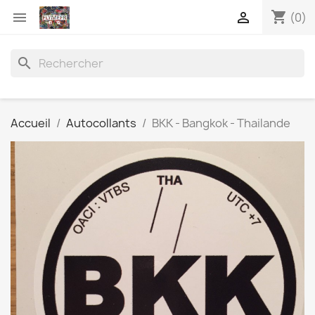
shopping_cart


(0)
search
Accueil
Autocollants
BKK - Bangkok - Thailande