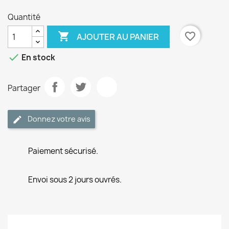
Quantité

favorite_border
AJOUTER AU PANIER

En stock
Partager
Donnez votre avis
Paiement sécurisé.
Envoi sous 2 jours ouvrés.