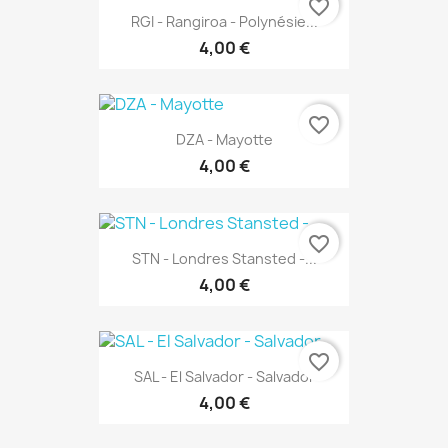
favorite_border
RGI - Rangiroa - Polynésie...
4,00 €
favorite_border
DZA - Mayotte
4,00 €
favorite_border
STN - Londres Stansted -...
4,00 €
favorite_border
SAL - El Salvador - Salvador
4,00 €