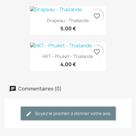
favorite_border
Drapeau - Thailande
5,00 €
favorite_border
HKT - Phuket - Thailande
4,00 €
Commentaires (0)
Soyez le premier à donner votre avis