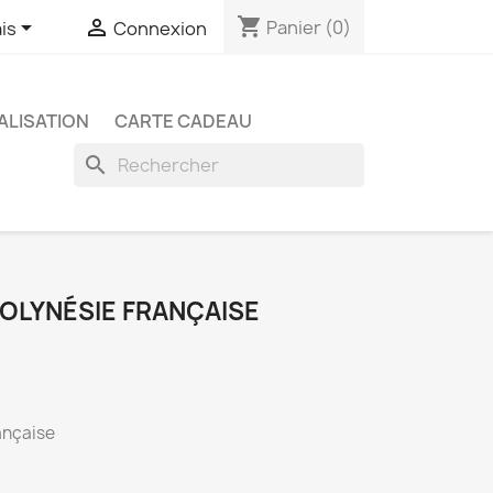
shopping_cart


Panier
(0)
is
Connexion
LISATION
CARTE CADEAU
search
POLYNÉSIE FRANÇAISE
ançaise