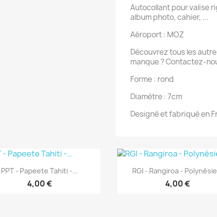
Autocollant pour valise rig
album photo, cahier, ...
Aéroport : MOZ
Découvrez tous les autres
manque ? Contactez-nou
Forme : rond
Diamètre : 7cm
Designé et fabriqué en 
Aperçu rapide
Aperçu rapide


PPT - Papeete Tahiti -...
RGI - Rangiroa - Polynésie.
4,00 €
4,00 €