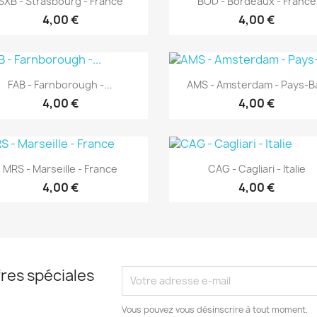
SXB - Strasbourg - France
BOD - Bordeaux - France
4,00 €
4,00 €
Aperçu rapide
Aperçu rapide


FAB - Farnborough -...
AMS - Amsterdam - Pays-B
4,00 €
4,00 €
Aperçu rapide
Aperçu rapide


MRS - Marseille - France
CAG - Cagliari - Italie
4,00 €
4,00 €
res spéciales
Vous pouvez vous désinscrire à tout moment.