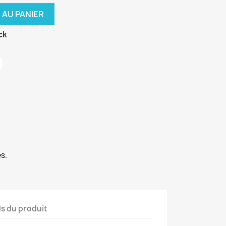
 AU PANIER
ck
s.
ls du produit