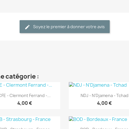
Soyez le premier à donner votre avis
e catégorie :
Aperçu rapide
Aperçu rapide


CFE - Clermont Ferrand -...
NDJ - N'Djamena - Tchad
4,00 €
4,00 €
Aperçu rapide
Aperçu rapide

