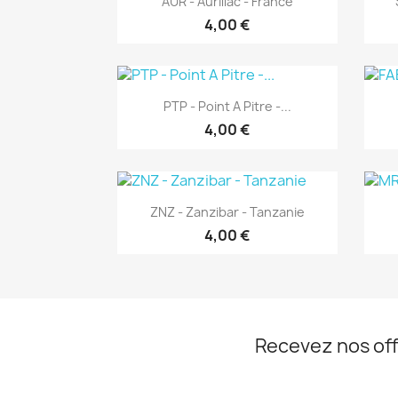
AUR - Aurillac - France
4,00 €
Aperçu rapide

PTP - Point A Pitre -...
4,00 €
Aperçu rapide

ZNZ - Zanzibar - Tanzanie
4,00 €
Recevez nos off