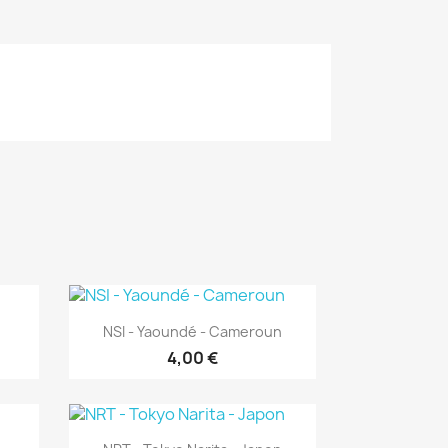
Aperçu rapide

NSI - Yaoundé - Cameroun
4,00 €
Aperçu rapide
