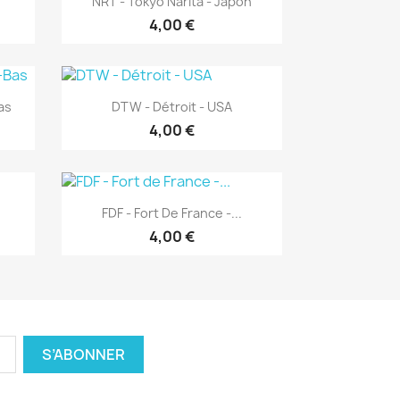
NRT - Tokyo Narita - Japon
4,00 €
Aperçu rapide

as
DTW - Détroit - USA
4,00 €
Aperçu rapide

FDF - Fort De France -...
4,00 €