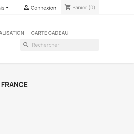
shopping_cart


Panier
(0)
is
Connexion
LISATION
CARTE CADEAU
search
- FRANCE