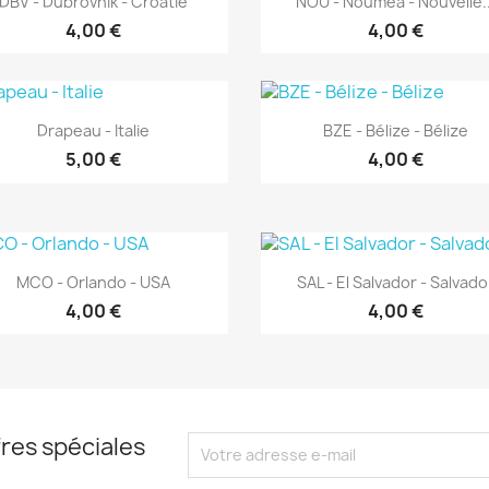
DBV - Dubrovnik - Croatie
NOU - Nouméa - Nouvelle..
4,00 €
4,00 €
Aperçu rapide
Aperçu rapide


Drapeau - Italie
BZE - Bélize - Bélize
5,00 €
4,00 €
Aperçu rapide
Aperçu rapide


MCO - Orlando - USA
SAL - El Salvador - Salvado
4,00 €
4,00 €
res spéciales