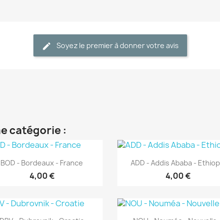
Soyez le premier à donner votre avis
e catégorie :
Aperçu rapide
Aperçu rapide


BOD - Bordeaux - France
ADD - Addis Ababa - Ethiop
4,00 €
4,00 €
Aperçu rapide
Aperçu rapide

