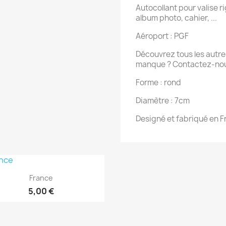
Autocollant pour valise rig
album photo, cahier, ...
Aéroport : PGF
Découvrez tous les autres
manque ? Contactez-nou
Forme : rond
Diamètre : 7cm
Designé et fabriqué en 
Aperçu rapide

France
5,00 €