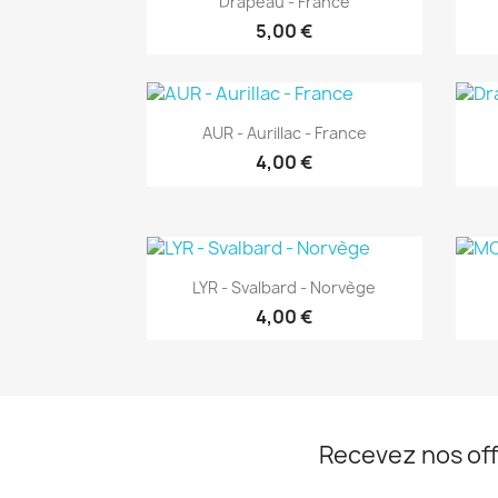
Drapeau - France
5,00 €
Aperçu rapide

AUR - Aurillac - France
4,00 €
Aperçu rapide

LYR - Svalbard - Norvège
4,00 €
Recevez nos off