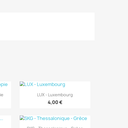
Aperçu rapide

ie
LUX - Luxembourg
4,00 €
Aperçu rapide
