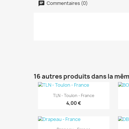
Commentaires (0)
16 autres produits dans la mêm
Aperçu rapide

TLN - Toulon - France
4,00 €
Aperçu rapide
