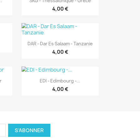
.
SKG - Thessalonique - Grèce
4,00 €
Aperçu rapide

DAR - Dar Es Salaam - Tanzanie
4,00 €
Aperçu rapide

r
EDI - Edimbourg -...
4,00 €