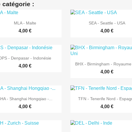
 catégorie :


Aperçu rapide
Aperçu rapide
MLA - Malte
SEA - Seattle - USA
4,00 €
4,00 €

Aperçu rapide
DPS - Denpasar - Indonésie

Aperçu rapide
BHX - Birmingham - Royaume
4,00 €
4,00 €


Aperçu rapide
Aperçu rapide
HA - Shanghai Hongqiao -...
TFN - Tenerife Nord - Espag
4,00 €
4,00 €