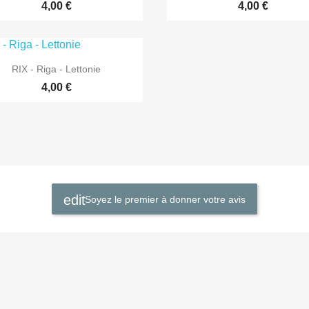
4,00 €
4,00 €

Aperçu rapide
RIX - Riga - Lettonie
4,00 €
Soyez le premier à donner votre avis