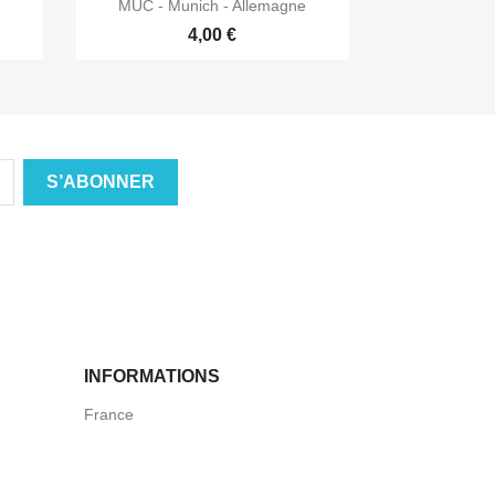

Aperçu rapide
MUC - Munich - Allemagne
4,00 €
INFORMATIONS
France