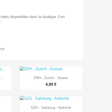
odes disponibles dans la boutique. Il en
!
nce

Aperçu rapide
..
ZRH - Zurich - Suisse
4,00 €

Aperçu rapide
SZG - Salzburg - Autriche