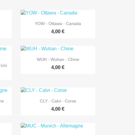

Aperçu rapide
YOW - Ottawa - Canada
4,00 €

Aperçu rapide
WUH - Wuhan - Chine
 Uni
4,00 €

Aperçu rapide
ne
CLY - Calvi - Corse
4,00 €