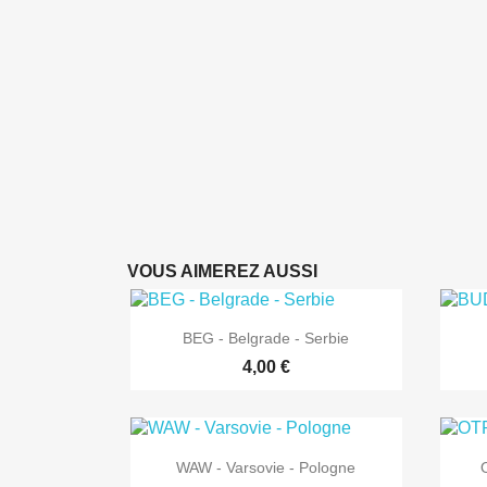
VOUS AIMEREZ AUSSI

Aperçu rapide
BEG - Belgrade - Serbie
4,00 €

Aperçu rapide
WAW - Varsovie - Pologne