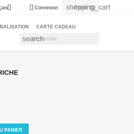
shopping_cart


Panier
(0)
çais
Connexion
NALISATION
CARTE CADEAU
search
TRICHE
U PANIER