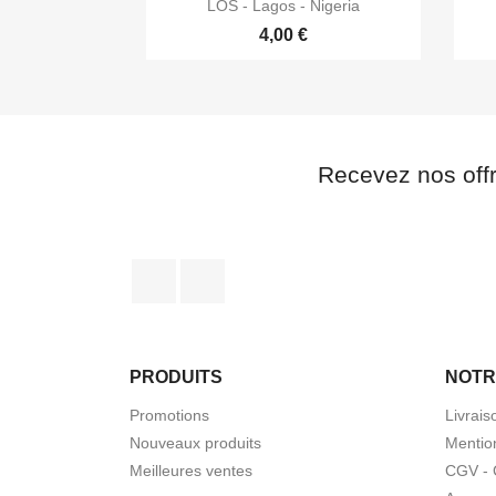

Aperçu rapide
LOS - Lagos - Nigeria
4,00 €
Recevez nos off
Facebook
Instagram
PRODUITS
NOTR
Promotions
Livrais
Nouveaux produits
Mentio
Meilleures ventes
CGV - 