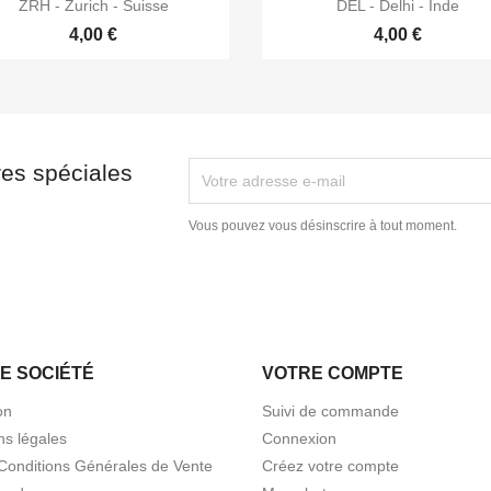


Aperçu rapide
Aperçu rapide
ZRH - Zurich - Suisse
DEL - Delhi - Inde
4,00 €
4,00 €
res spéciales
Vous pouvez vous désinscrire à tout moment.
E SOCIÉTÉ
VOTRE COMPTE
on
Suivi de commande
ns légales
Connexion
Conditions Générales de Vente
Créez votre compte