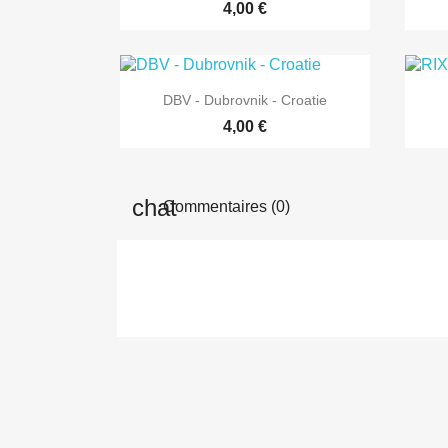
4,00 €

Aperçu rapide
DBV - Dubrovnik - Croatie
4,00 €
Commentaires (0)