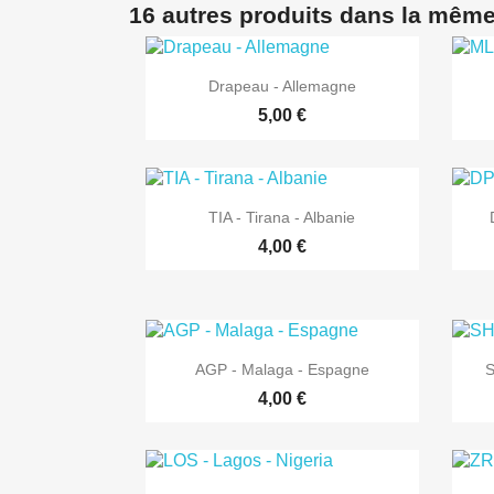
16 autres produits dans la même

Aperçu rapide
Drapeau - Allemagne
5,00 €

Aperçu rapide
TIA - Tirana - Albanie
4,00 €

Aperçu rapide
AGP - Malaga - Espagne
S
4,00 €