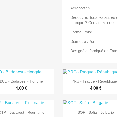
Aéroport : VIE
Découvrez tous les autres c
manque ? Contactez-nous 
Forme : rond
Diamètre : 7cm
Designé et fabriqué en Fra


Aperçu rapide
Aperçu rapide
BUD - Budapest - Hongrie
PRG - Prague - République.
4,00 €
4,00 €


Aperçu rapide
Aperçu rapide
OTP - Bucarest - Roumanie
SOF - Sofia - Bulgarie