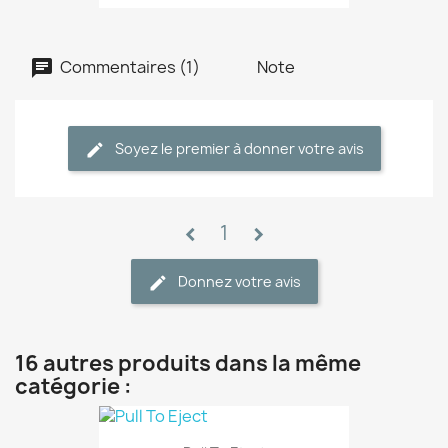
Commentaires (1)
Note
Soyez le premier à donner votre avis
1
chevron_left
chevron_right
Donnez votre avis
16 autres produits dans la même
catégorie :