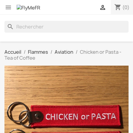
shopping_cart


(0)
search
Accueil
Flammes
Aviation
Chicken or Pasta -
Tea of Coffee