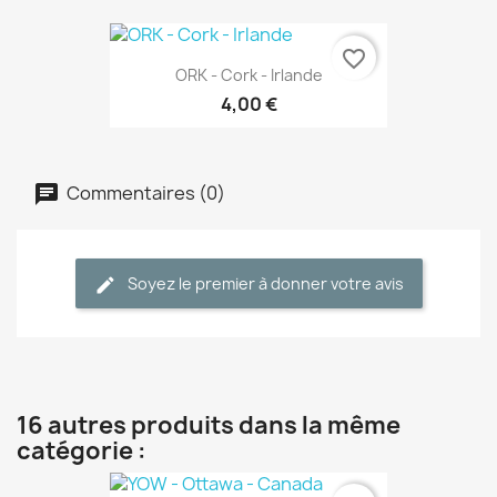
favorite_border
ORK - Cork - Irlande
4,00 €
Commentaires (0)
Soyez le premier à donner votre avis
16 autres produits dans la même
catégorie :