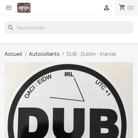
shopping_cart


(0)
search
Accueil
Autocollants
DUB - Dublin - Irlande