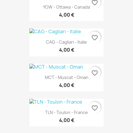
favorite_border
YOW - Ottawa - Canada
4,00 €
favorite_border
CAG - Cagliari - Italie
4,00 €
favorite_border
MCT - Muscat - Oman
4,00 €
favorite_border
TLN - Toulon - France
4,00 €