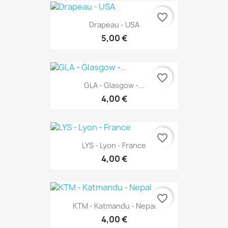
favorite_border
Drapeau - USA
5,00 €
favorite_border
GLA - Glasgow -...
4,00 €
favorite_border
LYS - Lyon - France
4,00 €
favorite_border
KTM - Katmandu - Nepal
4,00 €