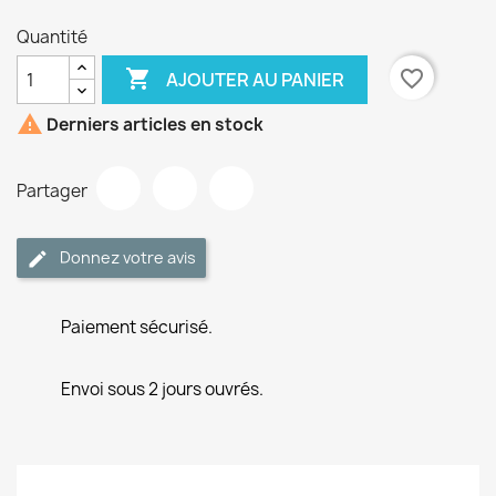
Quantité

favorite_border
AJOUTER AU PANIER

Derniers articles en stock
Partager
Donnez votre avis
Paiement sécurisé.
Envoi sous 2 jours ouvrés.