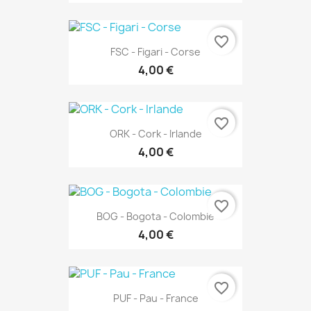
favorite_border
FSC - Figari - Corse
4,00 €
favorite_border
ORK - Cork - Irlande
4,00 €
favorite_border
BOG - Bogota - Colombie
4,00 €
favorite_border
PUF - Pau - France