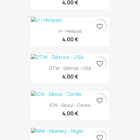
4,00 €
favorite_border
H - Helipad
4,00 €
favorite_border
DTW - Détroit - USA
4,00 €
favorite_border
ICN - Séoul - Corée
4,00 €
favorite_border