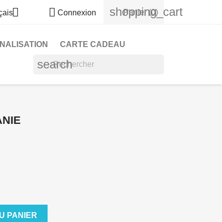
shopping_cart


Panier
(0)
çais
Connexion
NALISATION
CARTE CADEAU
search
ANIE
U PANIER