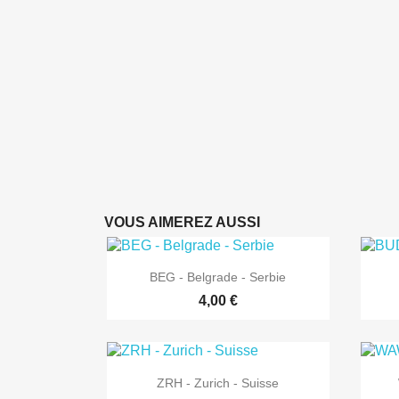
VOUS AIMEREZ AUSSI

Aperçu rapide
BEG - Belgrade - Serbie
4,00 €

Aperçu rapide
ZRH - Zurich - Suisse