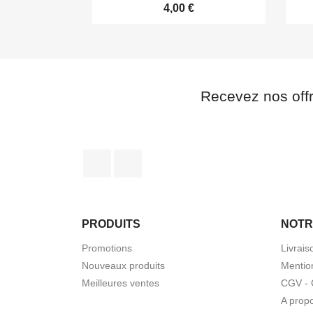
4,00 €
Recevez nos off
Facebook
Instagram
PRODUITS
NOTR
Promotions
Livrais
Nouveaux produits
Mentio
Meilleures ventes
CGV - 
A prop