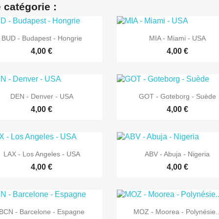
 catégorie :


Aperçu rapide
Aperçu rapide
BUD - Budapest - Hongrie
MIA - Miami - USA
4,00 €
4,00 €


Aperçu rapide
Aperçu rapide
DEN - Denver - USA
GOT - Goteborg - Suède
4,00 €
4,00 €


Aperçu rapide
Aperçu rapide
LAX - Los Angeles - USA
ABV - Abuja - Nigeria
4,00 €
4,00 €


Aperçu rapide
Aperçu rapide
BCN - Barcelone - Espagne
MOZ - Moorea - Polynésie..