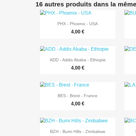
16 autres produits dans la même

Aperçu rapide
PHX - Phoenix - USA
4,00 €

Aperçu rapide
ADD - Addis Ababa - Ethiopie
4,00 €

Aperçu rapide
BES - Brest - France
4,00 €

Aperçu rapide
BZH - Bumi Hills - Zimbabwe