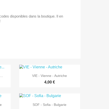
odes disponibles dans la boutique. Il en
!

Aperçu rapide
..
VIE - Vienne - Autriche
4,00 €

Aperçu rapide
e
SOF - Sofia - Bulgarie