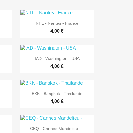

Aperçu rapide
NTE - Nantes - France
4,00 €

Aperçu rapide
IAD - Washington - USA
4,00 €

Aperçu rapide
BKK - Bangkok - Thailande
4,00 €

Aperçu rapide
.
CEQ - Cannes Mandelieu -...