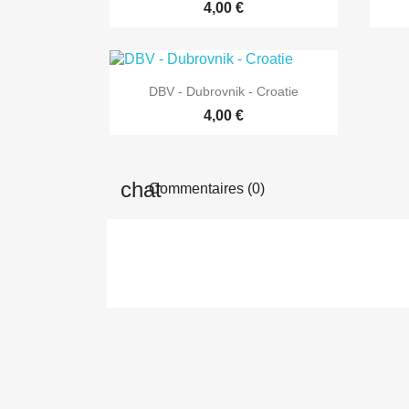
4,00 €

Aperçu rapide
DBV - Dubrovnik - Croatie
4,00 €
Commentaires (0)