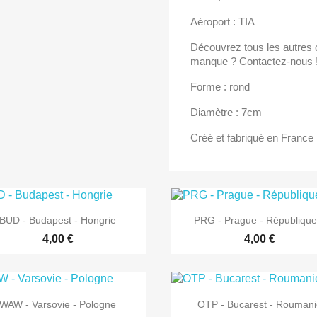
Aéroport : TIA
Découvrez tous les autres c
manque ? Contactez-nous 
Forme : rond
Diamètre : 7cm
Créé et fabriqué en France


Aperçu rapide
Aperçu rapide
BUD - Budapest - Hongrie
PRG - Prague - République.
4,00 €
4,00 €


Aperçu rapide
Aperçu rapide
WAW - Varsovie - Pologne
OTP - Bucarest - Roumani