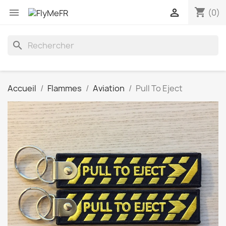
shopping_cart


(0)
search
Accueil
Flammes
Aviation
Pull To Eject